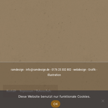
ramdesign - info@ramdesign.de - 0176 25 332 802 - webdesign - Grafik -
Illustration
Footer-
Kontakt
Impressum / Datenschutz
Diese Website benutzt nur funktionale Cookies.
Menü
OK